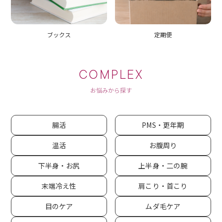
ブックス
定期便
COMPLEX
お悩みから探す
腸活
PMS・更年期
温活
お腹周り
下半身・お尻
上半身・二の腕
末端冷え性
肩こり・首こり
目のケア
ムダ毛ケア