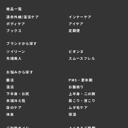
商品一覧
遠赤外線/温活ケア
インナーケア
ボディケア
アイケア
ブックス
定期便
ブランドから探す
ソイリーン
ビオンヌ
先端美人
スムースフレル
お悩みから探す
腸活
PMS・更年期
温活
お腹周り
下半身・お尻
上半身・二の腕
末端冷え性
肩こり・首こり
目のケア
ムダ毛ケア
体臭
保湿
ご利用ガイド
よくあるご質問