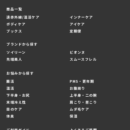
商品一覧
遠赤外線/温活ケア
インナーケア
ボディケア
アイケア
ブックス
定期便
ブランドから探す
ソイリーン
ビオンヌ
先端美人
スムースフレル
お悩みから探す
腸活
PMS・更年期
温活
お腹周り
下半身・お尻
上半身・二の腕
末端冷え性
肩こり・首こり
目のケア
ムダ毛ケア
体臭
保湿
ご利用ガイド
よくあるご質問