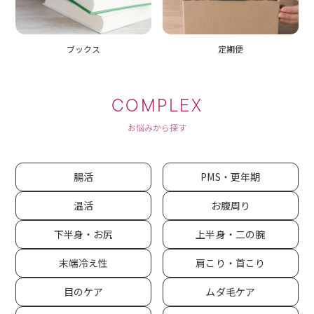
ブックス
定期便
COMPLEX
お悩みから探す
腸活
PMS・更年期
温活
お腹周り
下半身・お尻
上半身・二の腕
末端冷え性
肩こり・首こり
目のケア
ムダ毛ケア