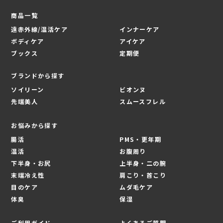
商品一覧
遠赤外線/温活ケア
インナーケア
ボディケア
アイケア
ブックス
定期便
ブランドから探す
ソイリーン
ビオンヌ
先端美人
スムースフレル
お悩みから探す
腸活
PMS・更年期
温活
お腹周り
下半身・お尻
上半身・二の腕
末端冷え性
肩こり・首こり
目のケア
ムダ毛ケア
体臭
保湿
ご利用ガイド
よくあるご質問