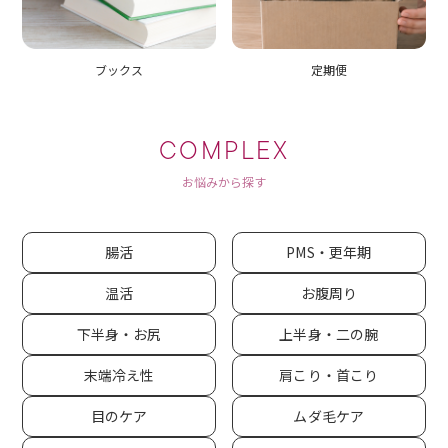
ブックス
定期便
COMPLEX
お悩みから探す
腸活
PMS・更年期
温活
お腹周り
下半身・お尻
上半身・二の腕
末端冷え性
肩こり・首こり
目のケア
ムダ毛ケア