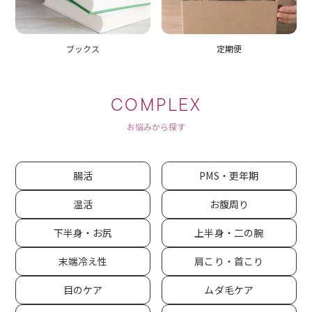
ブックス
定期便
COMPLEX
お悩みから探す
腸活
PMS・更年期
温活
お腹周り
下半身・お尻
上半身・二の腕
末端冷え性
肩こり・首こり
目のケア
ムダ毛ケア