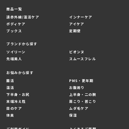
商品一覧
遠赤外線/温活ケア
インナーケア
ボディケア
アイケア
ブックス
定期便
ブランドから探す
ソイリーン
ビオンヌ
先端美人
スムースフレル
お悩みから探す
腸活
PMS・更年期
温活
お腹周り
下半身・お尻
上半身・二の腕
末端冷え性
肩こり・首こり
目のケア
ムダ毛ケア
体臭
保湿
ご利用ガイド
よくあるご質問